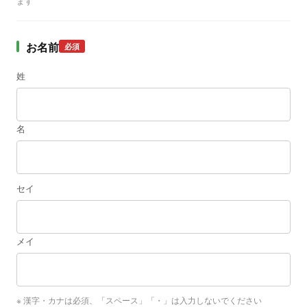
ます
お名前
必須
姓
名
セイ
メイ
※ 漢字・カナは必須、「スペース」「・」は入力しないでください