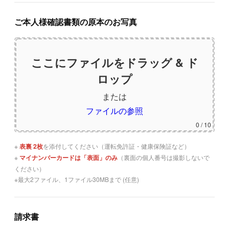
ご本人様確認書類の原本のお写真
ここにファイルをドラッグ & ド
ロップ
または
ファイルの参照
0
/ 10
※
表裏 2枚
を添付してください（運転免許証・健康保険証など）
※
マイナンバーカードは「表面」のみ
（裏面の個人番号は撮影しないで
ください）
※最大2ファイル、1ファイル30MBまで (任意)
請求書