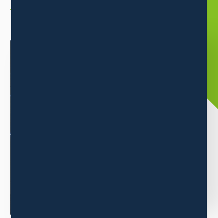
企業情報
ABOUT
三木森グループについて
当グループは消費者ニーズの高い商品の卸販売事業をメインに
業績を伸ばしています。
もっと見る