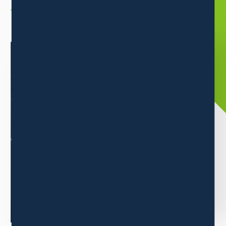
企業情報
ABOUT
三木森グループについて
当グループは消費者ニーズの高い商品の卸販売事業をメインに
業績を伸ばしています。
もっと見る