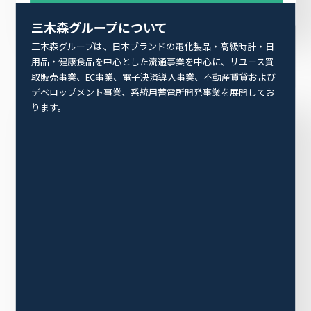
三木森グループについて
三木森グループは、日本ブランドの電化製品・高級時計・日
用品・健康食品を中心とした流通事業を中心に、リユース買
取販売事業、EC事業、電子決済導入事業、不動産賃貸および
デベロップメント事業、系統用蓄電所開発事業を展開してお
売上高
構成比
ります。
日本ブランドの人気を背景に、電化製品・健康食品・日用品
企業情報
の国内外での売り上げが好調です。