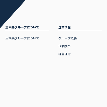
三木森グループについて
企業情報
三木森グループについて
グループ概要
代表挨拶
経営理念
沿革
CSR 活動
ニュース
事業内容
お知らせ
事業一覧
プレスリリース
流通事業