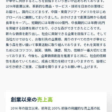
が幸せに共存するところを目指すという思いが込められております。
2014年創業以来、革新的な商品・サービス・技術を日本のお客様に
お届けし、国内にとどまらず、中国・東南アジア・アメリカをはじめ
グローバルに展開してまいりました。おかげさまで創業当時から高成
長率をキープし、短期的には年商1000億円、中長期的には年商1兆円
を突破する目標を掲げており、小さな森ができてきたところです。
新たな価値を創り出し、社会に貢献できる企業を目指すこと。そして
当社だけではなく、お取引先の企業様、周りのすべての方々が幸せに
集う森を思い描いて事業活動に取り組んでおります。それを実現する
ためにはコツコツ、誠実、情熱、謙虚、努力、信頼が一番大切だと思
事業内容
っております。今後も、企業価値創造を推進すると共に、社会的信頼
性を高めていくために、成長と努力を続けてまいりますので、皆様に
は引き続きご支援、ご指導を賜りますようお願い申し上げます。
創業以来の
売上高
2014 年の設立以来、前年比 200% 前後の飛躍的な売上高の拡