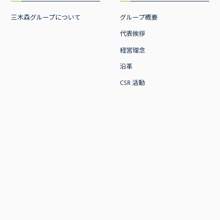
三木森グループについて
グループ概要
代表挨拶
経営理念
沿革
CSR 活動
ニュース
事業内容
お知らせ
事業一覧
プレスリリース
流通事業
リユース買取販売事業
EC事業
電子決済導入事業
不動産賃貸およびデベロップ