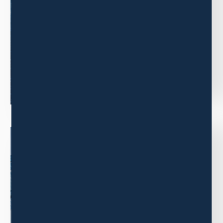
三木森グループの事業内容について
ご紹介します。
ニュース
もっと見る
COMPANY
企業情報
三木森グループの企業情報について
ご紹介します。