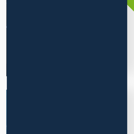
三木森グループについて
当グループは消費者ニーズの高い商品の卸販売事業をメインに
業績を伸ばしています。
もっと見る
BUSINESS
事業内容