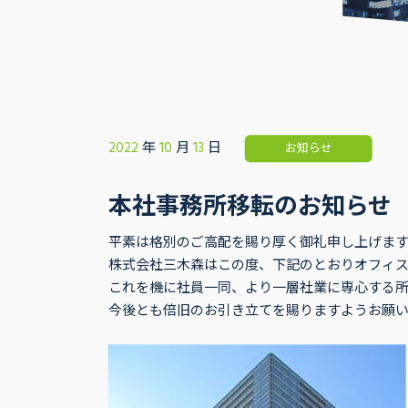
2022
年
10
月
13
日
お知らせ
本社事務所移転のお知らせ
平素は格別のご高配を賜り厚く御礼申し上げます
株式会社三木森はこの度、下記のとおりオフィ
これを機に社員一同、より一層社業に専心する所
今後とも倍旧のお引き立てを賜りますようお願い