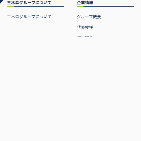
三木森グループについて
企業情報
三木森グループについて
グループ概要
代表挨拶
経営理念
沿革
CSR 活動
ニュース
事業内容
お知らせ
事業一覧
プレスリリース
流通事業
リユース買取販売事業
EC事業
電子決済導入事業