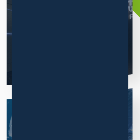
三木森グループについて
ニュース
当グループは消費者ニーズの高い商品の卸販売事業をメインに
業績を伸ばしています。
もっと見る
BUSINESS
事業内容