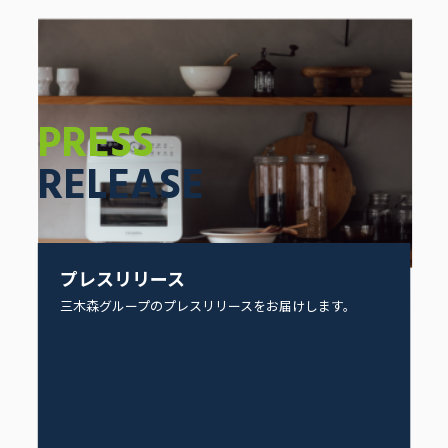
PRESS
RELEASE
プレスリリース
三木森グループのプレスリリースをお届けします。
2023年 10月24日(火)よりMakuakeにて
「Livinfraスチームノンフライヤー
finom（フィノム）」の先行販売が開始しま
す。