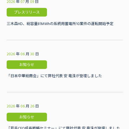
2026
年
07
月
09
日
プレスリリース
三木森HD、総容量81MWhの系統用蓄電所10案件の運転開始予定
2026
年
06
月
30
日
お知らせ
「日本中華総商会」にて弊社代表 安 竜洙が登壇しました
2026
年
06
月
26
日
お知らせ
「若手CEO成長戦略セミナー」にて弊社代表 安 竜洙が登壇しました