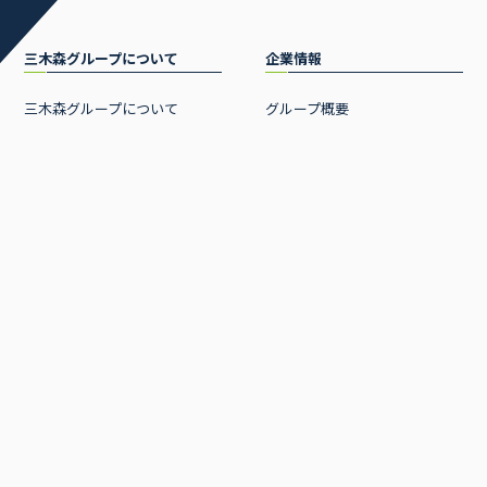
三木森グループについて
企業情報
三木森グループについて
グループ概要
代表挨拶
経営理念
沿革
CSR 活動
ニュース
事業内容
お知らせ
事業一覧
プレスリリース
流通事業
リユース買取販売事業
EC事業