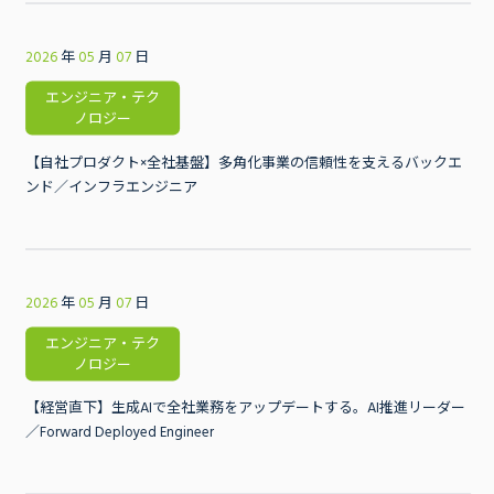
2026
年
05
月
07
日
エンジニア・テク
ノロジー
【自社プロダクト×全社基盤】多角化事業の信頼性を支えるバックエ
ンド／インフラエンジニア
2026
年
05
月
07
日
エンジニア・テク
ノロジー
【経営直下】生成AIで全社業務をアップデートする。AI推進リーダー
／Forward Deployed Engineer