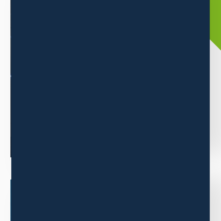
ABOUT
三木森グループについて
当グループは消費者ニーズの高い商品の卸販売事業をメインに
業績を伸ばしています。
もっと見る
BUSINESS