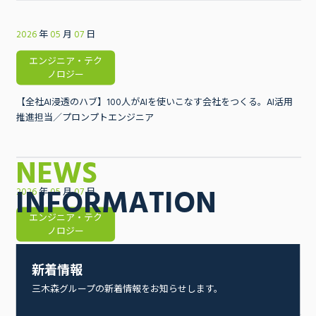
2026
年
月
07
05
日
エンジニア・テク
ノロジー
【全社AI浸透のハブ】100人がAIを使いこなす会社をつくる。AI活用
推進担当／プロンプトエンジニア
NEWS
INFORMATION
2026
年
05
07
日
月
エンジニア・テク
ノロジー
【データ×モデルで価格を最適化】買取業界の価格形成をアップデー
新着情報
トする機械学習エンジニア
三木森グループの新着情報をお知らせします。